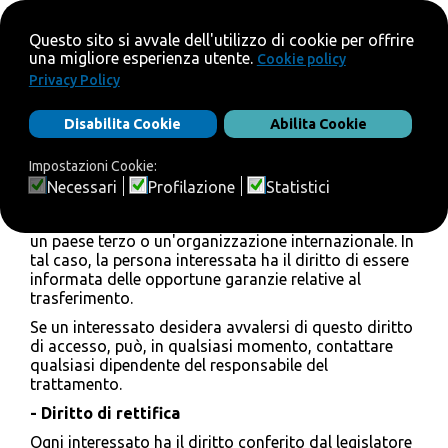
se i dati personali non sono raccolti
dall'interessato, eventuali informazioni disponibili
sulla loro origine;
l'esistenza di processi decisionali automatizzati,
inclusa la profilazione, di cui all'articolo 22, paragrafi
1 e 4, del GDPR e, almeno in tali casi, informazioni
significative sulla logica in questione, nonché sulla
significatività e sulle conseguenze previste tale
trattamento per l'interessato.
Inoltre, l'interessato ha il diritto di ottenere
informazioni sul trasferimento di dati personali verso
un paese terzo o un'organizzazione internazionale. In
tal caso, la persona interessata ha il diritto di essere
informata delle opportune garanzie relative al
trasferimento.
Se un interessato desidera avvalersi di questo diritto
di accesso, può, in qualsiasi momento, contattare
qualsiasi dipendente del responsabile del
trattamento.
- Diritto di rettifica
Ogni interessato ha il diritto conferito dal legislatore