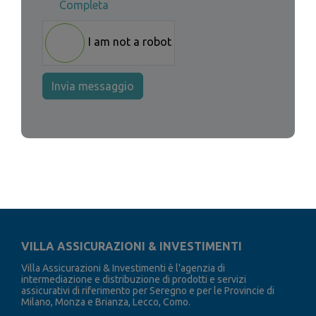
Completa
I am not a robot
Invia messaggio
VILLA ASSICURAZIONI & INVESTIMENTI
Villa Assicurazioni & Investimenti è l'agenzia di
intermediazione e distribuzione di prodotti e servizi
assicurativi di riferimento per Seregno e per le Provincie di
Milano, Monza e Brianza, Lecco, Como.