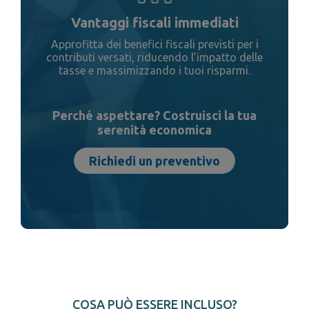
Vantaggi fiscali immediati
Approfitta dei benefici fiscali previsti per i
contributi versati, riducendo l’impatto delle
tasse e massimizzando i tuoi risparmi.
Perché aspettare? Costruisci la tua
serenità economica
Richiedi un preventivo
COSA PUÒ ESSERE INCLUSO?