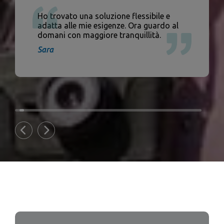
Ho trovato una soluzione flessibile e
adatta alle mie esigenze. Ora guardo al
domani con maggiore tranquillità.
Sara
1
2
3
Previous
Next