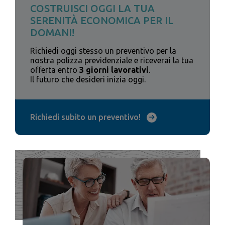
COSTRUISCI OGGI LA TUA
SERENITÀ ECONOMICA PER IL
DOMANI!
Richiedi oggi stesso un preventivo per la
nostra polizza previdenziale e riceverai la tua
offerta entro
3 giorni lavorativi
.
Il futuro che desideri inizia oggi.
Richiedi subito un preventivo!