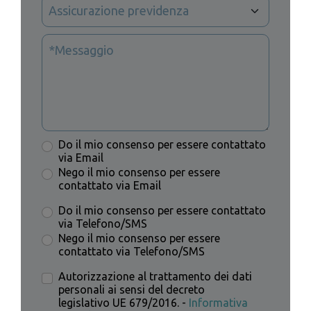
Do il mio consenso per essere contattato
via Email
Nego il mio consenso per essere
contattato via Email
Do il mio consenso per essere contattato
via Telefono/SMS
Nego il mio consenso per essere
contattato via Telefono/SMS
Autorizzazione al trattamento dei dati
personali ai sensi del decreto
legislativo UE 679/2016. -
Informativa