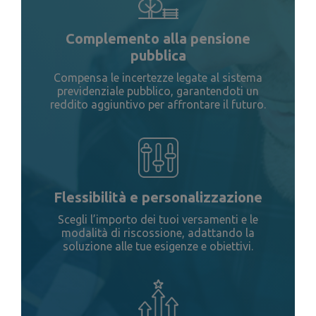
Complemento alla pensione
pubblica
Compensa le incertezze legate al sistema
previdenziale pubblico, garantendoti un
reddito aggiuntivo per affrontare il futuro.
Flessibilità e personalizzazione
Scegli l’importo dei tuoi versamenti e le
modalità di riscossione, adattando la
soluzione alle tue esigenze e obiettivi.