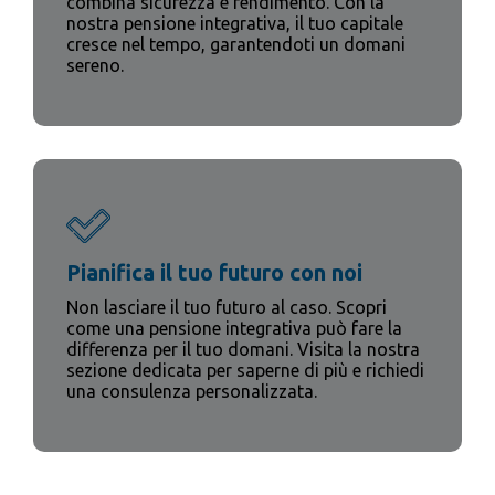
combina sicurezza e rendimento. Con la
nostra pensione integrativa, il tuo capitale
cresce nel tempo, garantendoti un domani
sereno.
Pianifica il tuo futuro con noi
Non lasciare il tuo futuro al caso. Scopri
come una pensione integrativa può fare la
differenza per il tuo domani. Visita la nostra
sezione dedicata per saperne di più e richiedi
una consulenza personalizzata.