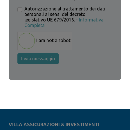
Autorizzazione al trattamento dei dati
personali ai sensi del decreto
legislativo UE 679/2016. -
Informativa
Completa
I am not a robot
Invia messaggio
VILLA ASSICURAZIONI & INVESTIMENTI