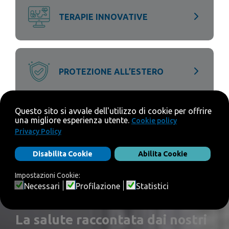
TERAPIE INNOVATIVE
PROTEZIONE ALL’ESTERO
STORIE VERE, CLIENTI VERI
La salute raccontata dai nostri