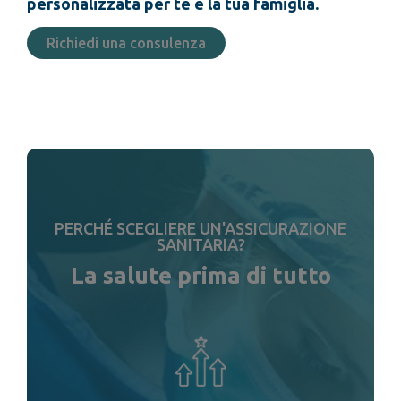
personalizzata per te e la tua famiglia.
Richiedi una consulenza
PERCHÉ SCEGLIERE UN'ASSICURAZIONE
SANITARIA?
La salute prima di tutto