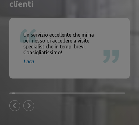
clienti
Un servizio eccellente che mi ha
permesso di accedere a visite
specialistiche in tempi brevi.
Consigliatissimo!
Luca
1
2
3
Previous
Next