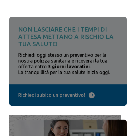
NON LASCIARE CHE I TEMPI DI
ATTESA METTANO A RISCHIO LA
TUA SALUTE!
Richiedi oggi stesso un preventivo per la
nostra polizza sanitaria e riceverai la tua
offerta entro
3 giorni lavorativi
.
La tranquillità per la tua salute inizia oggi.
Richiedi subito un preventivo!