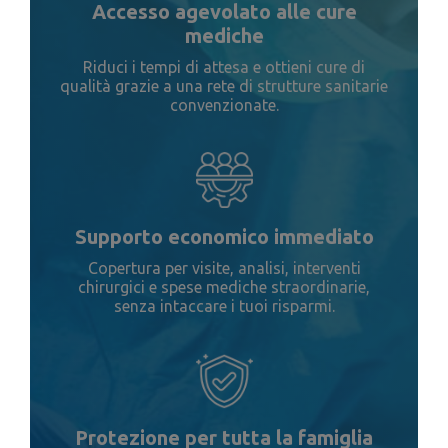
Accesso agevolato alle cure
mediche
Riduci i tempi di attesa e ottieni cure di
qualità grazie a una rete di strutture sanitarie
convenzionate.
Supporto economico immediato
Copertura per visite, analisi, interventi
chirurgici e spese mediche straordinarie,
senza intaccare i tuoi risparmi.
Protezione per tutta la famiglia