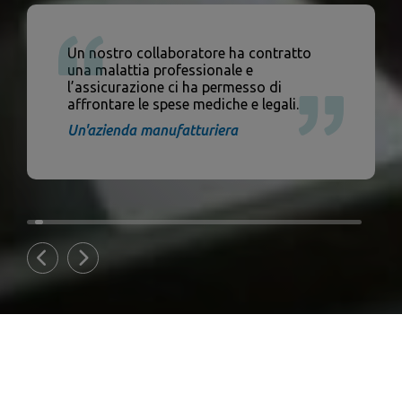
Un nostro collaboratore ha contratto
una malattia professionale e
l’assicurazione ci ha permesso di
affrontare le spese mediche e legali.
Un'azienda manufatturiera
1
2
3
Previous
Next