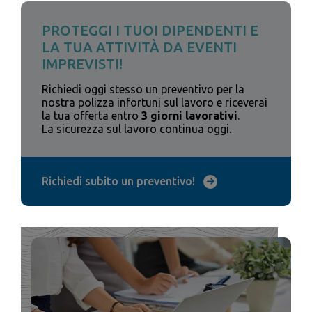
PROTEGGI I TUOI DIPENDENTI E
LA TUA ATTIVITÀ DA EVENTI
IMPREVISTI!
Richiedi oggi stesso un preventivo per la
nostra polizza infortuni sul lavoro e riceverai
la tua offerta entro
3 giorni lavorativi
.
La sicurezza sul lavoro continua oggi.
Richiedi subito un preventivo!