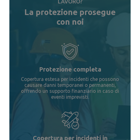
LAVORO?
La protezione prosegue
con noi
Protezione completa
Copertura estesa per incidenti che possono
causare danni temporanei o permanenti,
offrendo un supporto finanziario in caso di
eventi imprevisti.
Copertura per incidenti in