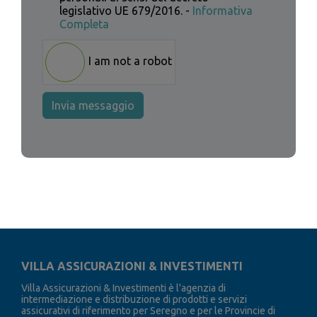
legislativo UE 679/2016. -
Informativa
Completa
I am not a robot
Invia messaggio
VILLA ASSICURAZIONI & INVESTIMENTI
Villa Assicurazioni & Investimenti è l'agenzia di
intermediazione e distribuzione di prodotti e servizi
assicurativi di riferimento per Seregno e per le Provincie di