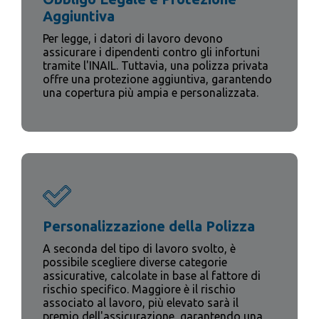
Aggiuntiva
Per legge, i datori di lavoro devono
assicurare i dipendenti contro gli infortuni
tramite l'INAIL. Tuttavia, una polizza privata
offre una protezione aggiuntiva, garantendo
una copertura più ampia e personalizzata.
Personalizzazione della Polizza
A seconda del tipo di lavoro svolto, è
possibile scegliere diverse categorie
assicurative, calcolate in base al fattore di
rischio specifico. Maggiore è il rischio
associato al lavoro, più elevato sarà il
premio dell'assicurazione, garantendo una