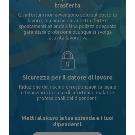
trasferta
Gli infortuni non avvengono solo sul posto di
lavoro, ma anche durante trasferte e
spostamenti aziendali. Una polizza adeguata
garantisce protezione ovunque si svolga
l’attività lavorativa.
Sicurezza per il datore di lavoro
Riduzione del rischio di responsabilità legale
e finanziaria in caso di infortuni o malattie
professionali dei dipendenti.
Metti al sicuro la tua azienda e i tuoi
dipendenti.