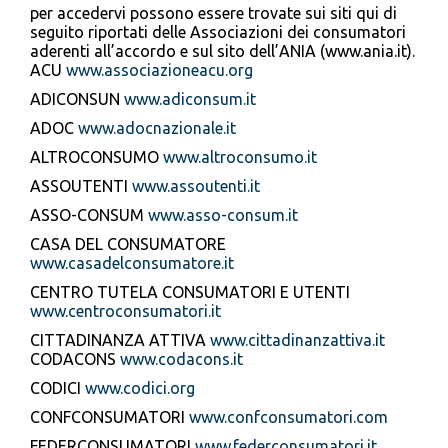
per accedervi possono essere trovate sui siti qui di
seguito riportati delle Associazioni dei consumatori
aderenti all’accordo e sul sito dell’ANIA (www.ania.it).
ACU
www.associazioneacu.org
ADICONSUN
www.adiconsum.it
ADOC
www.adocnazionale.it
ALTROCONSUMO
www.altroconsumo.it
ASSOUTENTI
www.assoutenti.it
ASSO-CONSUM
www.asso-consum.it
CASA DEL CONSUMATORE
www.casadelconsumatore.it
CENTRO TUTELA CONSUMATORI E UTENTI
www.centroconsumatori.it
CITTADINANZA ATTIVA
www.cittadinanzattiva.it
CODACONS
www.codacons.it
CODICI
www.codici.org
CONFCONSUMATORI
www.confconsumatori.com
FEDERCONSUMATORI
www.federconsumatori.it