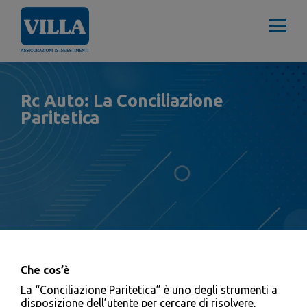
Rc Auto: La Conciliazione
Paritetica
Che cos’è
La “Conciliazione Paritetica” è uno degli strumenti a
disposizione dell’utente per cercare di risolvere,