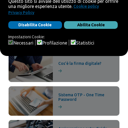
Rc Auto : Contrassegno
Addio
Cos'è la firma digitale?
Sistema OTP - One Time
Password