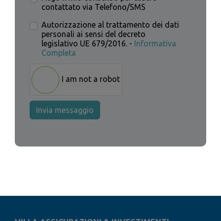
contattato via Telefono/SMS
Autorizzazione al trattamento dei dati
personali ai sensi del decreto
legislativo UE 679/2016. -
Informativa
Completa
I am not a robot
Invia messaggio