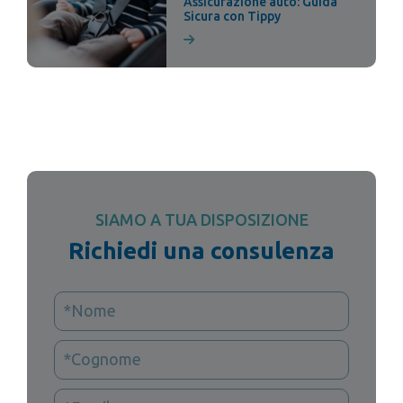
Assicurazione auto: Guida
Sicura con Tippy
SIAMO A TUA DISPOSIZIONE
Richiedi una consulenza